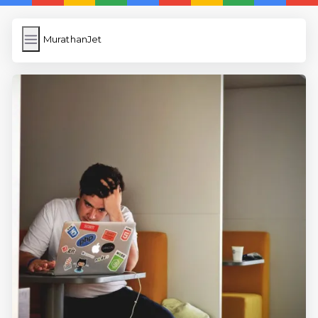
MurathanJet
MurathanJet
İngilizce Kelimeler
Subir Imagen
Wordpress Cache
Anasayfa
5 Günde İngilizce
İngilizce
Dil Eğitimi
En Hızlı İngilizce
En Kolay İngilizce