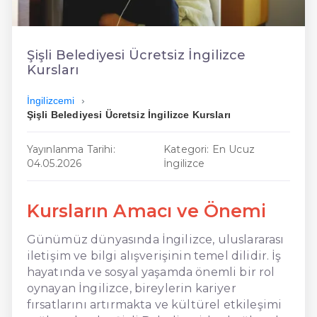
En Ucuz İngilizce
En Uygun İngilizce
Şişli Belediyesi Ücretsiz İngilizce
Kursları
Hızlı İngilizce
İngilizcemi
Şişli Belediyesi Ücretsiz İngilizce Kursları
Yayınlanma Tarihi:
Kategori: En Ucuz
04.05.2026
İngilizce
Kursların Amacı ve Önemi
Günümüz dünyasında İngilizce, uluslararası
iletişim ve bilgi alışverişinin temel dilidir. İş
hayatında ve sosyal yaşamda önemli bir rol
oynayan İngilizce, bireylerin kariyer
fırsatlarını artırmakta ve kültürel etkileşimi