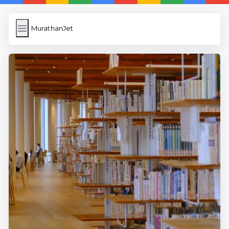
MurathanJet
MurathanJet
İngilizce Kelimeler
Subir Imagen
Wordpress Cache
Anasayfa
5 Günde İngilizce
İngilizce
Dil Eğitimi
En Hızlı İngilizce
En Kolay İngilizce