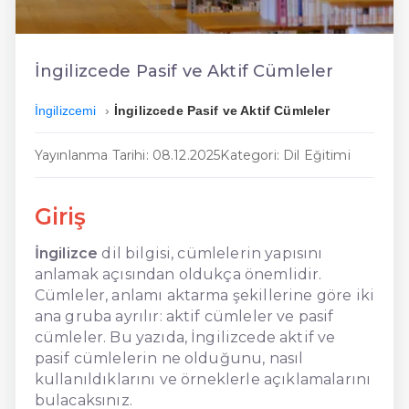
En Ucuz İngilizce
En Uygun İngilizce
İngilizcede Pasif ve Aktif Cümleler
Hızlı İngilizce
İngilizcemi
İngilizcede Pasif ve Aktif Cümleler
Yayınlanma Tarihi: 08.12.2025
Kategori: Dil Eğitimi
Giriş
İngilizce
dil bilgisi, cümlelerin yapısını
anlamak açısından oldukça önemlidir.
Cümleler, anlamı aktarma şekillerine göre iki
ana gruba ayrılır: aktif cümleler ve pasif
cümleler. Bu yazıda, İngilizcede aktif ve
pasif cümlelerin ne olduğunu, nasıl
kullanıldıklarını ve örneklerle açıklamalarını
bulacaksınız.