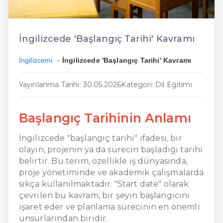
En Ucuz İngilizce
En Uygun İngilizce
İngilizcede 'Başlangıç Tarihi' Kavramı
Hızlı İngilizce
İngilizcemi
İngilizcede 'Başlangıç Tarihi' Kavramı
Yayınlanma Tarihi: 30.05.2026
Kategori: Dil Eğitimi
Başlangıç Tarihinin Anlamı
İngilizcede "başlangıç tarihi" ifadesi, bir
olayın, projenin ya da sürecin başladığı tarihi
belirtir. Bu terim, özellikle iş dünyasında,
proje yönetiminde ve akademik çalışmalarda
sıkça kullanılmaktadır. "Start date" olarak
çevrilen bu kavram, bir şeyin başlangıcını
işaret eder ve planlama sürecinin en önemli
unsurlarından biridir.