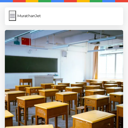
MurathanJet
MurathanJet
İngilizce Kelimeler
Subir Imagen
Wordpress Cache
Anasayfa
5 Günde İngilizce
İngilizce
Dil Eğitimi
En Hızlı İngilizce
En Kolay İngilizce