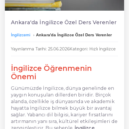
En Ucuz İngilizce
En Uygun İngilizce
Ankara'da İngilizce Özel Ders Verenler
Hızlı İngilizce
İngilizcemi
Ankara'da İngilizce Özel Ders Verenler
Yayınlanma Tarihi: 25.06.2026
Kategori: Hızlı İngilizce
İngilizce Öğrenmenin
Önemi
Günümüzde İngilizce, dünya genelinde en
yaygın konuşulan dillerden biridir. Birçok
alanda, özellikle iş dünyasında ve akademik
hayatta İngilizce bilmek büyük bir avantaj
sağlar. Yabancı dil bilgisi, kariyer fırsatlarını
artırmanın yanı sıra, kültürel etkileşimleri de
zenginleştirir. Bu sebeple,
İngilizce