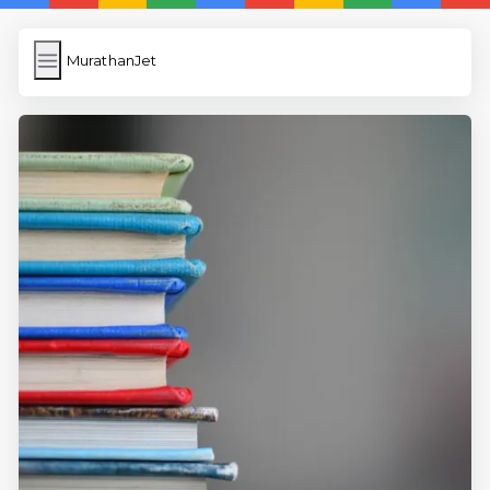
MurathanJet
MurathanJet
İngilizce Kelimeler
Subir Imagen
Wordpress Cache
Anasayfa
5 Günde İngilizce
İngilizce
Dil Eğitimi
En Hızlı İngilizce
En Kolay İngilizce