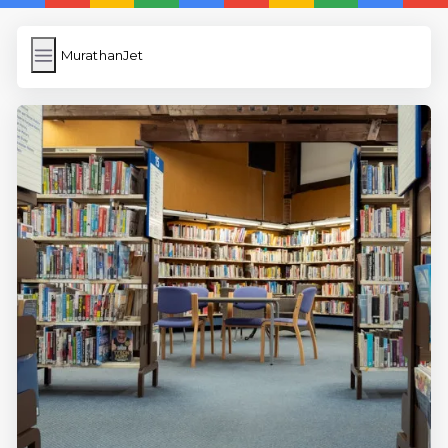
MurathanJet
MurathanJet
İngilizce Kelimeler
Subir Imagen
Wordpress Cache
Anasayfa
5 Günde İngilizce
İngilizce
Dil Eğitimi
En Hızlı İngilizce
En Kolay İngilizce