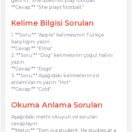
getirin: "She does not play football."
**Cevap:** "She plays football."
Kelime Bilgisi Soruları
1. **Soru:** "Apple" kelimesinin Türkçe
karşılığını yazın.
**Cevap:** "Elma"
2. **Soru:** "Dog" kelimesinin çoğul halini
yazın.
**Cevap:** "Dogs"
3. **Soru:** Aşağıdaki kelimelerin zıt
anlamlılarını yazın: "Hot"
**Cevap:** "Cold"
Okuma Anlama Soruları
Aşağıdaki metni okuyun ve soruları
cevaplayın:
**Metin:** "Tom is a student. He studies at a