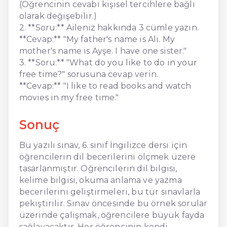
(Öğrencinin cevabı kişisel tercihlere bağlı
olarak değişebilir.)
2. **Soru:** Aileniz hakkında 3 cümle yazın.
**Cevap:** "My father's name is Ali. My
mother's name is Ayşe. I have one sister."
3. **Soru:** "What do you like to do in your
free time?" sorusuna cevap verin.
**Cevap:** "I like to read books and watch
movies in my free time."
Sonuç
Bu yazılı sınav, 6. sınıf İngilizce dersi için
öğrencilerin dil becerilerini ölçmek üzere
tasarlanmıştır. Öğrencilerin dil bilgisi,
kelime bilgisi, okuma anlama ve yazma
becerilerini geliştirmeleri, bu tür sınavlarla
pekiştirilir. Sınav öncesinde bu örnek sorular
üzerinde çalışmak, öğrencilere büyük fayda
sağlayacaktır. Her öğrencinin kendi