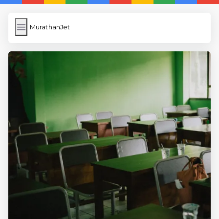
MurathanJet
MurathanJet
İngilizce Kelimeler
Subir Imagen
Wordpress Cache
Anasayfa
5 Günde İngilizce
İngilizce
Dil Eğitimi
En Hızlı İngilizce
En Kolay İngilizce