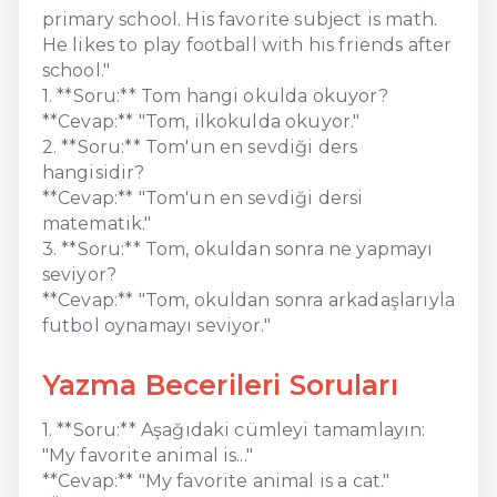
primary school. His favorite subject is math.
He likes to play football with his friends after
school."
1. **Soru:** Tom hangi okulda okuyor?
**Cevap:** "Tom, ilkokulda okuyor."
2. **Soru:** Tom'un en sevdiği ders
hangisidir?
**Cevap:** "Tom'un en sevdiği dersi
matematik."
3. **Soru:** Tom, okuldan sonra ne yapmayı
seviyor?
**Cevap:** "Tom, okuldan sonra arkadaşlarıyla
futbol oynamayı seviyor."
Yazma Becerileri Soruları
1. **Soru:** Aşağıdaki cümleyi tamamlayın:
"My favorite animal is..."
**Cevap:** "My favorite animal is a cat."