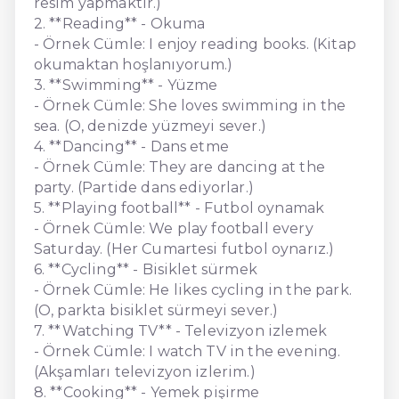
resim yapmaktır.)
2. **Reading** - Okuma
- Örnek Cümle: I enjoy reading books. (Kitap
okumaktan hoşlanıyorum.)
3. **Swimming** - Yüzme
- Örnek Cümle: She loves swimming in the
sea. (O, denizde yüzmeyi sever.)
4. **Dancing** - Dans etme
- Örnek Cümle: They are dancing at the
party. (Partide dans ediyorlar.)
5. **Playing football** - Futbol oynamak
- Örnek Cümle: We play football every
Saturday. (Her Cumartesi futbol oynarız.)
6. **Cycling** - Bisiklet sürmek
- Örnek Cümle: He likes cycling in the park.
(O, parkta bisiklet sürmeyi sever.)
7. **Watching TV** - Televizyon izlemek
- Örnek Cümle: I watch TV in the evening.
(Akşamları televizyon izlerim.)
8. **Cooking** - Yemek pişirme