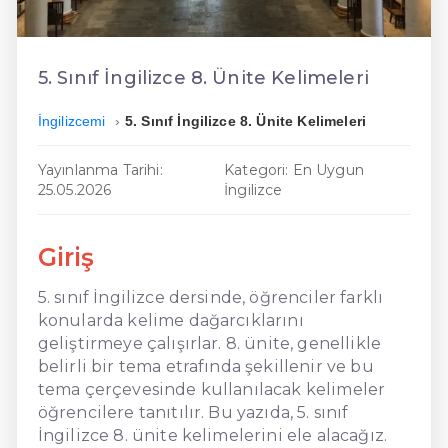
En Ucuz İngilizce
En Uygun İngilizce
5. Sınıf İngilizce 8. Ünite Kelimeleri
Hızlı İngilizce
İngilizcemi
5. Sınıf İngilizce 8. Ünite Kelimeleri
Yayınlanma Tarihi:
Kategori: En Uygun
25.05.2026
İngilizce
Giriş
5. sınıf İngilizce dersinde, öğrenciler farklı
konularda kelime dağarcıklarını
geliştirmeye çalışırlar. 8. ünite, genellikle
belirli bir tema etrafında şekillenir ve bu
tema çerçevesinde kullanılacak kelimeler
öğrencilere tanıtılır. Bu yazıda, 5. sınıf
İngilizce 8. ünite kelimelerini ele alacağız.