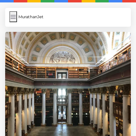
MurathanJet
MurathanJet
İngilizce Kelimeler
Subir Imagen
Wordpress Cache
Anasayfa
5 Günde İngilizce
İngilizce
Dil Eğitimi
En Hızlı İngilizce
En Kolay İngilizce