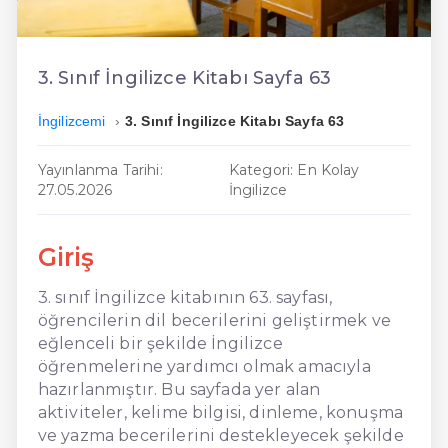
En Ucuz İngilizce
En Uygun İngilizce
3. Sınıf İngilizce Kitabı Sayfa 63
Hızlı İngilizce
İngilizcemi
3. Sınıf İngilizce Kitabı Sayfa 63
Yayınlanma Tarihi:
Kategori: En Kolay
27.05.2026
İngilizce
Giriş
3. sınıf İngilizce kitabının 63. sayfası,
öğrencilerin dil becerilerini geliştirmek ve
eğlenceli bir şekilde İngilizce
öğrenmelerine yardımcı olmak amacıyla
hazırlanmıştır. Bu sayfada yer alan
aktiviteler, kelime bilgisi, dinleme, konuşma
ve yazma becerilerini destekleyecek şekilde