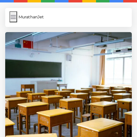
MurathanJet
MurathanJet
İngilizce Kelimeler
Subir Imagen
Wordpress Cache
Anasayfa
5 Günde İngilizce
İngilizce
Dil Eğitimi
En Hızlı İngilizce
En Kolay İngilizce